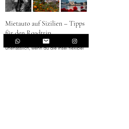
Mietauto auf Sizilien – Tipps 
für den Roadtrip
Ein Mietauto ist auf Sizilien fast 
unerlässlich, wenn du die Insel flexibel 
und unabhängig erkunden möchtest. 
Die Straßen sind meist gut ausgebaut, 
aber im Stadtverkehr – besonders in 
Palermo – braucht man gute Nerven 
und eine Portion Gelassenheit. 
Außerhalb der Städte ist das Fahren 
dagegen meist entspannt.
Tipp: Buche das Auto am besten vorab 
online, idealerweise mit 
Vollkaskoversicherung ohne 
Selbstbeteiligung. Achte außerdem 